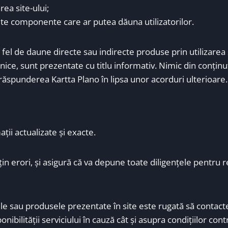
rea site-ului;
 alte componente care ar putea dăuna utilizatorilor.
 fel de daune directe sau indirecte produse prin utilizarea s
ice, sunt prezentate cu titlu informativ. Nimic din conținu
răspunderea Kartta Plano în lipsa unor acorduri ulterioare.
ţii actualizate şi exacte.
in erori, şi asigură că va depune toate diligenţele pentru 
le sau produsele prezentate în site este rugată să contacte
ibilităţii serviciului în cauză cât şi asupra condiţiilor cont