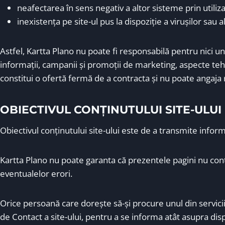
neafectarea în sens negativ a altor sisteme prin utiliza
inexistenţa pe site-ul pus la dispoziţie a viruşilor sau
Astfel, Kartta Plano nu poate fi responsabilă pentru nici un
informații, campanii și promoții de marketing, aspecte tehn
constitui o ofertă fermă de a contracta și nu poate angaja 
OBIECTIVUL CONȚINUTULUI SITE-ULUI
Obiectivul conţinutului site-ului este de a transmite informa
Kartta Plano nu poate garanta că prezentele pagini nu conţ
eventualelor erori.
Orice persoană care doreşte să-şi procure unul din servicii
de Contact a site-ului, pentru a se informa atât asupra dispon