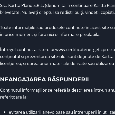
S.C. Kartta Plano S.R.L. (denumită în continuare Kartta Plan
brevetate. Nu aveţi dreptul să redistribuiţi, vindeţi, copiaţi,
Toate informaţiile sau produsele conţinute în acest site sun
în orice moment şi fară nici o informare prealabilă.
Întregul conţinut al site-ului www.certificatenergeticpro.ro
conţinutul şi prezentarea site-ului sunt deţinute de Kartta 
licenţierea, crearea unor materiale derivate sau utilizarea 
NEANGAJAREA RĂSPUNDERII
Conţinutul informaţiilor se referă la descrierea într-un anum
referitoare la:
evitarea utilizării anevoioase sau întreruperii în utilizar