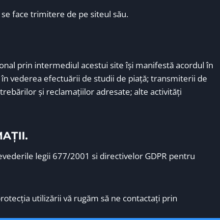
 se face trimitere de pe siteul său.
nal prin intermediul acestui site îşi manifestă acordul în
n vederea efectuării de studii de piaţă; transmiterii de
bărilor şi reclamaţiilor adresate; alte activităţi
AȚII.
evederile legii 677/2001 si directivelor GDPR pentru
otecţia utilizării vă rugăm să ne contactaţi prin