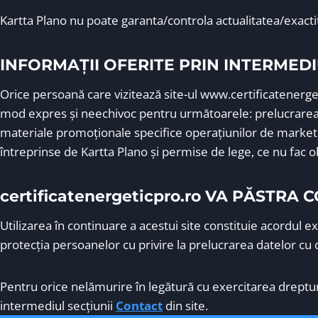
Kartta Plano nu poate garanta/controla actualitatea/exactita
INFORMAȚII OFERITE PRIN INTERMEDI
Orice persoană care vizitează site-ul www.certificatenerget
mod expres şi neechivoc pentru următoarele: prelucrarea ac
materiale promoţionale specifice operaţiunilor de marketing 
întreprinse de Kartta Plano şi permise de lege, ce nu fac o
certificatenergeticpro.ro VA PĂSTR
Utilizarea în continuare a acestui site constituie acordul
protecţia persoanelor cu privire la prelucrarea datelor cu c
Pentru orice nelămurire în legătură cu exercitarea drepturil
intermediul secţiunii
Contact
din site.