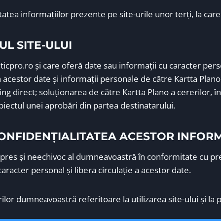
tea informaţiilor prezente pe site-urile unor terţi, la care
UL SITE-ULUI
icpro.ro şi care oferă date sau informaţii cu caracter perso
estor date şi informaţii personale de către Kartta Plano î
direct; soluţionarea de către Kartta Plano a cererilor, între
biectul unei aprobări din partea destinatarului.
A CONFIDENȚIALITATEA ACESTOR INFORM
 expres şi neechivoc al dumneavoastră în conformitate cu pr
aracter personal şi libera circulaţie a acestor date.
or dumneavoastră referitoare la utilizarea site-ului şi la pr