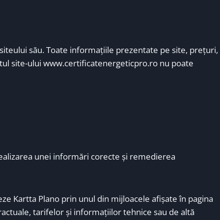
iteului său. Toate informațiile prezentate pe site, prețuri,
tul site-ului www.certificatenergeticpro.ro nu poate
realizarea unei informări corecte şi remedierea
ze Kartta Plano prin unul din mijloacele afişate în pagina
ractuale, tarifelor şi informaţiilor tehnice sau de altă