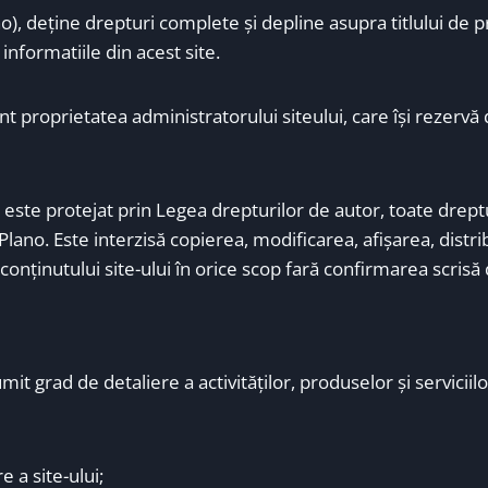
o), deţine drepturi complete şi depline asupra titlului de p
 informatiile din acest site.
t proprietatea administratorului siteului, care îşi rezervă 
 este protejat prin Legea drepturilor de autor, toate dreptur
Plano. Este interzisă copierea, modificarea, afişarea, distr
conţinutului site-ului în orice scop fară confirmarea scrisă
it grad de detaliere a activităţilor, produselor şi serviciil
e a site-ului;