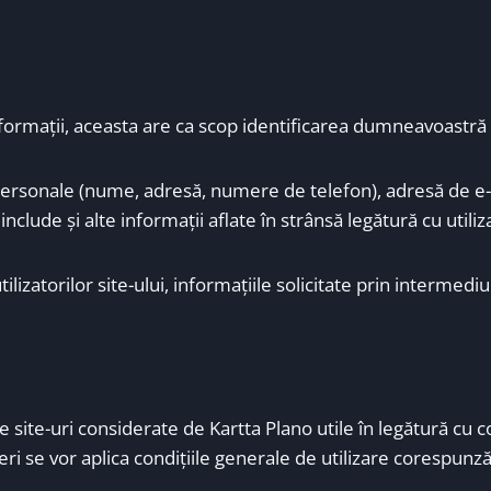
nformaţii, aceasta are ca scop identificarea dumneavoastră 
e personale (nume, adresă, numere de telefon), adresă de e-m
nclude şi alte informaţii aflate în strânsă legătură cu utiliza
izatorilor site-ului, informaţiile solicitate prin intermediul
e site-uri considerate de Kartta Plano utile în legătură cu co
teri se vor aplica condiţiile generale de utilizare corespunză